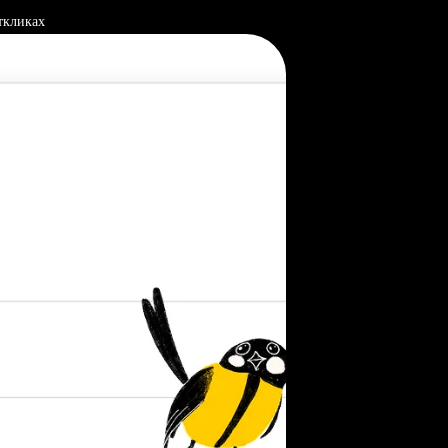
ткликах