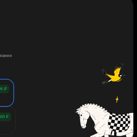
мпании
96
₽
088
₽