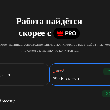
Работа найдётся
скорее
c
юме, напишем сопроводительные, откликнемся за вас в выбранные ко
и покажем статистику по конкурентам
1 195
₽
−3
еделю
799
₽
в месяц
−2 
3 месяца