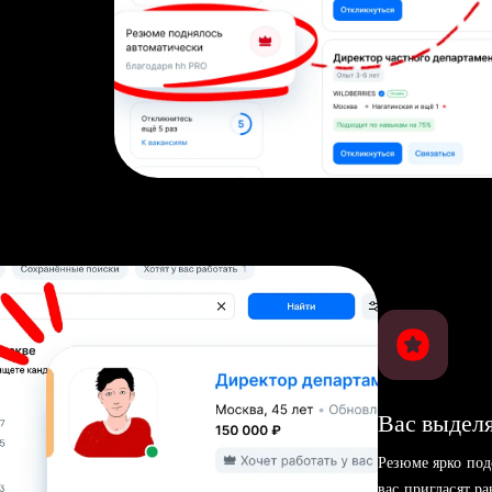
Вас выделя
Резюме ярко под
вас пригласят р