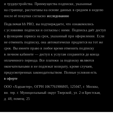
тратите много времени на поиск и вручную поднимаете
и трудоустройства. Преимущества подписки, указанные
резюме
на странице, рассчитаны на основе данных в среднем в неделю
после её покупки согласно
хотите сравнить себя с конкурентами и оценить шансы
исследованию
Подключая hh PRO, вы подтверждаете, что ознакомились
с условиями подписки и согласны с ними. Подписка даёт доступ
к функциям сервиса на срок, указанный при оформлении. Если
не отменить подписку, она автоматически продлится на тот же
срок. Вы имеете право в любое время отменить подписку
в личном кабинете — доступ к услугам сохранится до конца
оплаченного периода. Все платежи за подписку являются
окончательными и не подлежат возврату, кроме случаев,
предусмотренных законодательством. Полные условия есть
в оферте
ООО «Хэдхантер», ОГРН 1067761906805, 125047, г. Москва,
вн. тер. г. Муниципальный округ Тверской, ул. 2-я Брестская,
д. 48, помещ. 25