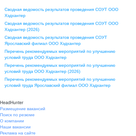
Сводная ведомость результатов проведения СОУТ ООО
Воронеж
Хэдхантер
Сводная ведомость результатов проведения СОУТ ООО
ул. Комиссаржевской, д. 10,
Хэдхантер (2026)
офис 1212
Сводная ведомость результатов проведения СОУТ
+7 473 280-05-05
Ярославский филиал ООО Хэдхантер
pr@vrn.hh.ru
Перечень рекомендуемых мероприятий по улучшению
условий труда ООО Хэдхантер
Казань
Перечень рекомендуемых мероприятий по улучшению
ул. Спартаковская, д. 2А, этаж 3,
условий труда ООО Хэдхантер (2026)
помещение 15
Перечень рекомендуемых мероприятий по улучшению
условий труда Ярославский филиал ООО Хэдхантер
+7 843 212-12-50
pr@kzn.hh.ru
HeadHunter
Размещение вакансий
Екатеринбург
Поиск по резюме
ул. Боевых Дружин, стр. 20,
О компании
5 этаж, офис 505, 521
Наши вакансии
Реклама на сайте
+7 343 226-79-99