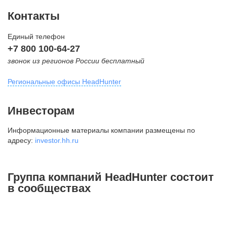
Контакты
Единый телефон
+7 800 100-64-27
звонок из регионов России бесплатный
Региональные офисы HeadHunter
Москва
Инвесторам
внутригородская территория
Информационные материалы компании размещены по
Муниципальный округ Тверской,
адресу:
investor.hh.ru
2-я Брестская ул., д. 48,
помещение 25
+7 495 974-64-27
Группа компаний HeadHunter состоит
+7 495 980-64-27
в сообществах
+7 495 134-92-24
press@hh.ru