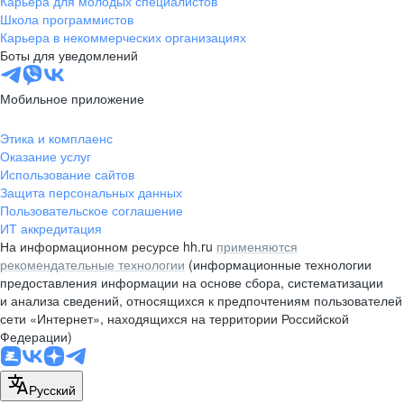
Карьера для молодых специалистов
pr@nsk.hh.ru
Школа программистов
Карьера в некоммерческих организациях
Минск
Боты для уведомлений
пр-т Дзержинского, д. 57,
10 этаж, помещение 45-1
Мобильное приложение
+375 (17)
336-03-02
Этика и комплаенс
pr@rabota.by
Оказание услуг
Использование сайтов
Алматы
Защита персональных данных
Пользовательское соглашение
пр. Абая, д. 151, БЦ Алатау,
ИТ аккредитация
12 этаж, офис 1209
На информационном ресурсе hh.ru
применяются
+7 727 232-13-13
рекомендательные технологии
(информационные технологии
pr@headhunter.com.kz
предоставления информации на основе сбора, систематизации
и анализа сведений, относящихся к предпочтениям пользователей
сети «Интернет», находящихся на территории Российской
Федерации)
Русский