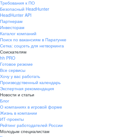
Требования к ПО
pr@ural.hh.ru
Безопасный HeadHunter
HeadHunter API
Краснодар
Партнерам
Инвесторам
ул. Янковского, д. 169, 7 этаж,
Каталог компаний
706 каб.
Поиск по вакансиям в Паратунке
+7 861 205-55-57
Сетка: соцсеть для нетворкинга
pr@krd.hh.ru
Соискателям
hh PRO
Готовое резюме
Владивосток
Все сервисы
пер. Ланинский д. 4, офис 3.4
Хочу у вас работать
Производственный календарь
+7 423 202-33-28
Экспертная рекомендация
pr@dv.hh.ru
Новости и статьи
Блог
Новосибирск
О компаниях в игровой форме
Жизнь в компании
ул. Большевистская, д. 35,
ИТ-проекты
помещение 21
Рейтинг работодателей России
+7 383 207-94-64
Молодым специалистам