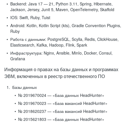
Backend:
Java 17 — 21, Python 3.11, Spring, Hibernate,
Jackson, Jersey, Junit 5, Maven, OpenTelemetry, Skaffold
IOS:
Swift, Ruby, Tuist
Android:
Kotlin, Kotlin Script (kts), Gradle Convention Plugins,
Ruby
Работа с данными:
PostgreSQL, Scylla, Redis, ClickHouse,
Elasticsearch, Kafka, Hadoop, Flink, Spark
Инфраструктура:
Nginx, Ansible, MinIo, Docker, Consul,
Grafana
Информация о правах на базы данных и программах
ЭВМ, включенных в реестр отечественного ПО
Базы данных
№ 2019670024 — «База данных HeadHunter»
№ 2019670023 — «База вакансий HeadHunter»
№ 2018620237 — «База вакансий HeadHunter»
№ 2015621803 — «База данных HeadHunter»