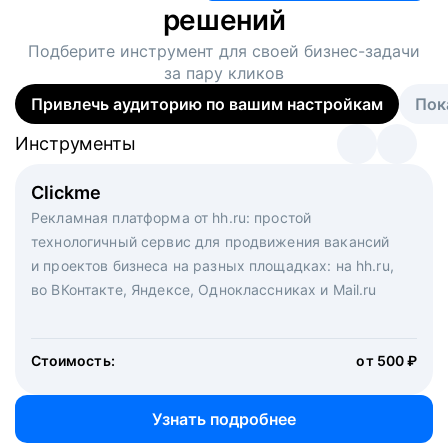
решений
Подберите инструмент для своей
бизнес-задачи
за пару кликов
Привлечь аудиторию по вашим настройкам
Пок
Инструменты
Инструменты
Инструменты
Виртуальный рекрутер
Clickme
Вакансия дня
Массовый подбор под ключ. Решите, сколько
Рекламная платформа от hh.ru: простой
Рекламный формат для вакансий на главной странице
кандидатов и когда вам нужно, и за дело возьмутся
технологичный сервис для продвижения вакансий
hh.ru. Увеличивает количество откликов
маркетологи, рекрутеры и проектные менеджеры
и проектов бизнеса на разных площадках: на hh.ru,
hh.ru с целым набором digital-инструментов
во ВКонтакте, Яндексе, Одноклассниках и Mail.ru
Стоимость:
от 200 000 ₽
Узнать подробнее
Стоимость:
от 500 ₽
Узнать подробнее
Узнать подробнее