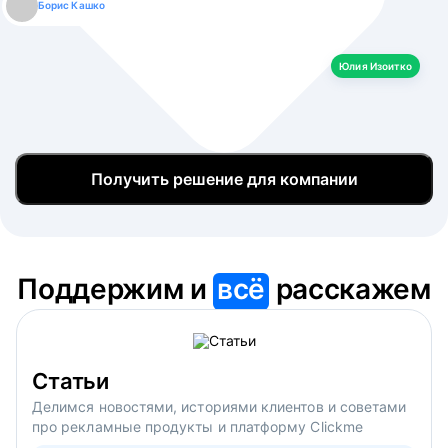
Борис Кашко
Юлия Изоитко
Александр Кулагин
Даниил Макаров
Екатерина Лазаренко
Юлия Изоитко
Получить решение для компании
Поддержим и
всё
расскажем
Статьи
Делимся новостями, историями клиентов и советами
про рекламные продукты и платформу Clickme