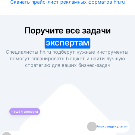
Скачать прайс-лист рекламных форматов hh.ru
Поручите все задачи
экспертам
Специалисты hh.ru подберут нужные инструменты,
помогут спланировать бюджет и найти лучшую
стратегию для ваших
бизнес-задач
+ ещё
4
эксперта
Екатерина Лазаренко
Александр Кулагин
Даниил Макаров
Борис Кашко
Юлия Изоитко