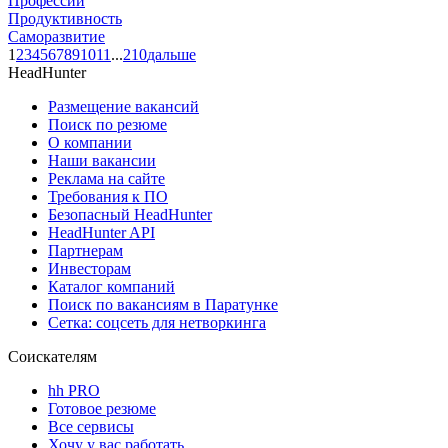
Профессии
Продуктивность
Саморазвитие
1
2
3
4
5
6
7
8
9
10
11
...
210
дальше
HeadHunter
Размещение вакансий
Поиск по резюме
О компании
Наши вакансии
Реклама на сайте
Требования к ПО
Безопасный HeadHunter
HeadHunter API
Партнерам
Инвесторам
Каталог компаний
Поиск по вакансиям в Паратунке
Сетка: соцсеть для нетворкинга
Соискателям
hh PRO
Готовое резюме
Все сервисы
Хочу у вас работать