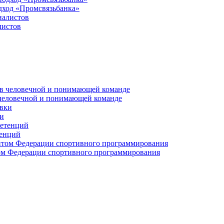
дход «Промсвязьбанка»
листов
 человечной и понимающей команде
и
тенций
м Федерации спортивного программирования