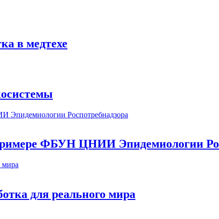
ка в медтехе
косистемы
а примере ФБУН ЦНИИ Эпидемиологии Ро
ботка для реального мира