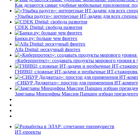
Как делаются самые удобные мобильные приложения: по
«Улыбка радуги»: интересные ИТ-задачи для всех специа
CDEK Digital: свобода развития
Банки.ру: больше чем финтех
Alfa Digital: нескучный финтех
«Киберпротект»: создавать продукты мирового уровня в
ГНИВЦ: сложные ИТ‑задачи и необычные ИТ‑стажировк
«СИБУР Диджитал»: простор для применения ИТ-компе
Замглавы Минцифры Максим Паршин избран президенто
ИТ-проекты