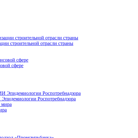
ации строительной отрасли страны
совой сфере
 Эпидемиологии Роспотребнадзора
ира