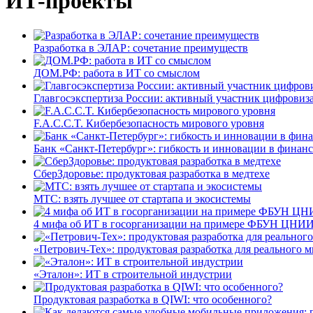
ИТ-проекты
Разработка в ЭЛАР: сочетание преимуществ
ДОМ.РФ: работа в ИТ со смыслом
Главгосэкспертиза России: активный участник цифровиз
F.A.C.C.T. Кибербезопасность мирового уровня
Банк «Санкт-Петербург»: гибкость и инновации в финан
СберЗдоровье: продуктовая разработка в медтехе
МТС: взять лучшее от стартапа и экосистемы
4 мифа об ИТ в госорганизации на примере ФБУН ЦНИИ
«Петрович-Тех»: продуктовая разработка для реального м
«Эталон»: ИТ в строительной индустрии
Продуктовая разработка в QIWI: что особенного?