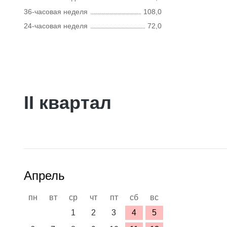
36-часовая неделя
108,0
24-часовая неделя
72,0
II квартал
Апрель
пн
вт
ср
чт
пт
сб
вс
1
2
3
4
5