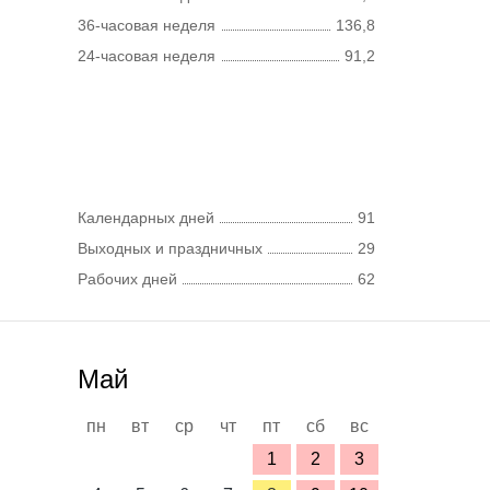
36-часовая неделя
136,8
24-часовая неделя
91,2
Календарных дней
91
Выходных и праздничных
29
Рабочих дней
62
Май
пн
вт
ср
чт
пт
сб
вс
1
2
3