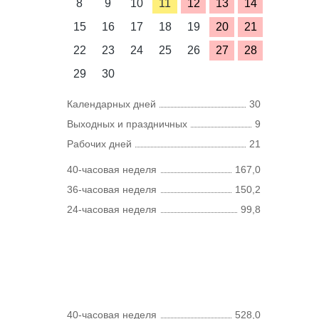
8
9
10
11
12
13
14
15
16
17
18
19
20
21
22
23
24
25
26
27
28
29
30
Календарных дней
30
Выходных и праздничных
9
Рабочих дней
21
40-часовая неделя
167,0
36-часовая неделя
150,2
24-часовая неделя
99,8
40-часовая неделя
528,0