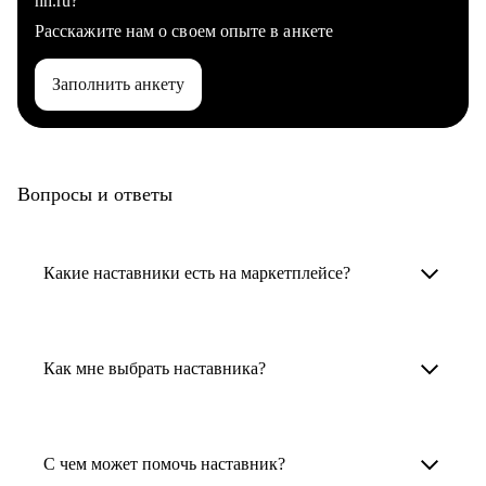
hh.ru?
Расскажите нам о своем опыте в анкете
Заполнить анкету
Вопросы и ответы
Какие наставники есть на маркетплейсе?
Карьерные наставники — это HR-
специалисты, карьерные консультанты,
Как мне выбрать наставника?
психологи, резюмерайтеры и менторы.
Умный поиск поможет в три клика выбрать
Менторы работают в ИТ, дизайне, других
наставника для достижения вашей цели.
С чем может помочь наставник?
узкоспециализированных сферах. Они