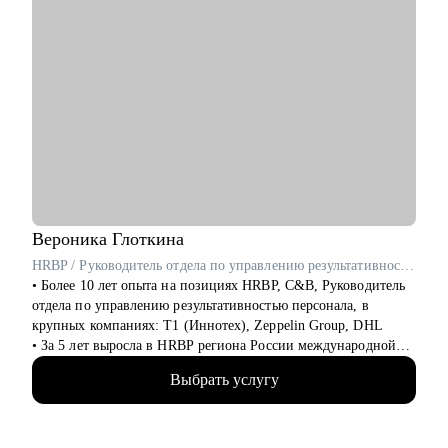
Вероника
Глоткина
HRBP / Руководитель отдела по управлению результативностью персонала / ex-T1 Иннотех, DHL, Zeppelin Group
• Более 10 лет опыта на позициях HRBP, C&B, Руководитель
отдела по управлению результативностью персонала, в
крупных компаниях: Т1 (Иннотех), Zeppelin Group, DHL
• За 5 лет выросла в HRBP региона России международной
компании
Выбрать услугу
• Я знаю, какие навыки и знания необходимы для успешного
карьерного роста в продажах, ИТ и логистике
• Масштабировала команды с ростом более 520% численности
• Лидировала процесс Performance и Talent Management,