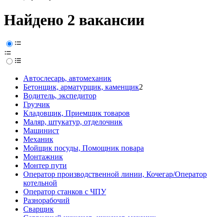
Найдено 2 вакансии
Автослесарь, автомеханик
Бетонщик, арматурщик, каменщик
2
Водитель, экспедитор
Грузчик
Кладовщик, Приемщик товаров
Маляр, штукатур, отделочник
Машинист
Механик
Мойщик посуды, Помощник повара
Монтажник
Монтер пути
Оператор производственной линии, Кочегар/Оператор
котельной
Оператор станков с ЧПУ
Разнорабочий
Сварщик