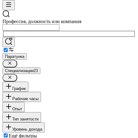
Профессия, должность или компания
Паратунка
Специализации
23
График
Рабочие часы
Опыт
Тип занятости
Уровень дохода
Ещё фильтры