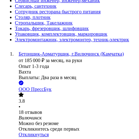
Сервисный инженер, инженер-механик
Слесарь, сантехник
Сотрудник ресторана быстрого питания
Столяр, плотник
Стропальщик, Такелажник
Токарь, фрезеровщик, шлифовщик
Упаковщик, комплектовщик, маркировщик
Электромонтажник, электромонтер, техник-электрик
Бетонщик-Арматурщик, г.Вилючинск (Камчатка)
от
185 000
₽
за месяц,
на руки
Опыт 1-3 года
Вахта
Выплаты: Два раза в месяц
ООО
ПрессБук
3.8
•
18
отзывов
Вилючинск
Можно без резюме
Откликнитесь среди первых
Откликнуться