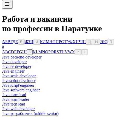
Работа и вакансии
по профессии в Паратунке
А
Б
В
Г
Д
Е
Ж
З
И
К
Л
М
Н
О
П
Р
С
Т
У
Ф
Х
Ц
Ч
Ш
Э
Ю
Ё
Й
Щ
Ы
Я
#
A
B
C
D
E
F
G
H
I
K
L
M
N
O
P
Q
R
S
T
U
V
W
X
J
Y
Z
Java backend developer
Java developer
Java ee developer
Java engineer
Java scala developer
Javascript developer
JavaScript engineer
Java software engineer
Java team lead
Java team leader
Java tech lead
Java web developer
Java-разработчик (middle senior)