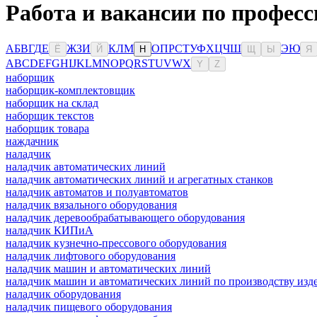
Работа и вакансии по професс
А
Б
В
Г
Д
Е
Ж
З
И
К
Л
М
О
П
Р
С
Т
У
Ф
Х
Ц
Ч
Ш
Э
Ю
Ё
Й
Н
Щ
Ы
Я
A
B
C
D
E
F
G
H
I
J
K
L
M
N
O
P
Q
R
S
T
U
V
W
X
Y
Z
наборщик
наборщик-комплектовщик
наборщик на склад
наборщик текстов
наборщик товара
наждачник
наладчик
наладчик автоматических линий
наладчик автоматических линий и агрегатных станков
наладчик автоматов и полуавтоматов
наладчик вязального оборудования
наладчик деревообрабатывающего оборудования
наладчик КИПиА
наладчик кузнечно-прессового оборудования
наладчик лифтового оборудования
наладчик машин и автоматических линий
наладчик машин и автоматических линий по производству изде
наладчик оборудования
наладчик пищевого оборудования