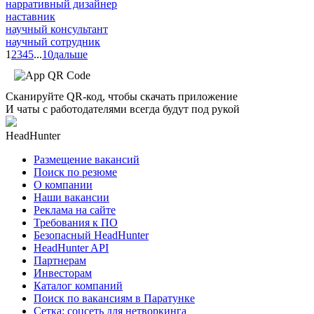
нарративный дизайнер
наставник
научный консультант
научный сотрудник
1
2
3
4
5
...
10
дальше
Сканируйте QR-код, чтобы скачать приложение
И чаты с работодателями всегда будут под рукой
HeadHunter
Размещение вакансий
Поиск по резюме
О компании
Наши вакансии
Реклама на сайте
Требования к ПО
Безопасный HeadHunter
HeadHunter API
Партнерам
Инвесторам
Каталог компаний
Поиск по вакансиям в Паратунке
Сетка: соцсеть для нетворкинга