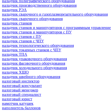
наладчик полиграфического оборудования
наладчик производственного оборудования
наладчик РЭА
наладчик сварочного и газоплазморезательного оборудования
наладчик сварочного оборудования
наладчик станков
наладчик станков и манипуляторов с программным управлени
наладчик станков и манипуляторов с ПУ
наладчик станков с ПУ
наладчик станков с ЧПУ
наладчик технологического оборудования
наладчик токарных станков с ЧПУ
наладчик ТПА
наладчик упаковочного оборудования
наладчик фасовочного оборудования
наладчик холодильного оборудования
наладчик ХШО
наладчик швейного оборудования
налоговый инспектор
налоговый консультант
налоговый менеджер
налоговый специалист
налоговый юрист
намотчик катушек
наполнитель баллонов