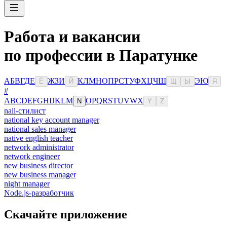
Работа и вакансии
по профессии в Паратунке
А
Б
В
Г
Д
Е
Ж
З
И
К
Л
М
Н
О
П
Р
С
Т
У
Ф
Х
Ц
Ч
Ш
Э
Ю
Ё
Й
Щ
Ы
Я
#
A
B
C
D
E
F
G
H
I
J
K
L
M
O
P
Q
R
S
T
U
V
W
X
N
Y
Z
nail-стилист
national key account manager
national sales manager
native english teacher
network administrator
network engineer
new business director
new business manager
night manager
Node.js-разработчик
Скачайте приложение