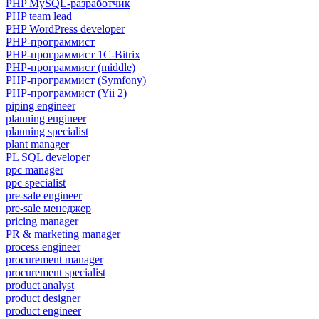
PHP MySQL-разработчик
PHP team lead
PHP WordPress developer
PHP-программист
PHP-программист 1C-Bitrix
PHP-программист (middle)
PHP-программист (Symfony)
PHP-программист (Yii 2)
piping engineer
planning engineer
planning specialist
plant manager
PL SQL developer
ppc manager
ppc specialist
pre-sale engineer
pre-sale менеджер
pricing manager
PR & marketing manager
process engineer
procurement manager
procurement specialist
product analyst
product designer
product engineer