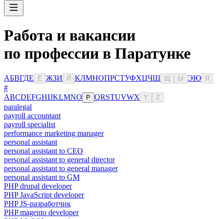
Работа и вакансии
по профессии в Паратунке
А
Б
В
Г
Д
Е
Ж
З
И
К
Л
М
Н
О
П
Р
С
Т
У
Ф
Х
Ц
Ч
Ш
Э
Ю
Ё
Й
Щ
Ы
Я
#
A
B
C
D
E
F
G
H
I
J
K
L
M
N
O
Q
R
S
T
U
V
W
X
P
Y
Z
paralegal
payroll accountant
payroll specialist
performance marketing manager
personal assistant
personal assistant to CEO
personal assistant to general director
personal assistant to general manager
personal assistant to GM
PHP drupal developer
PHP JavaScript developer
PHP JS-разработчик
PHP magento developer